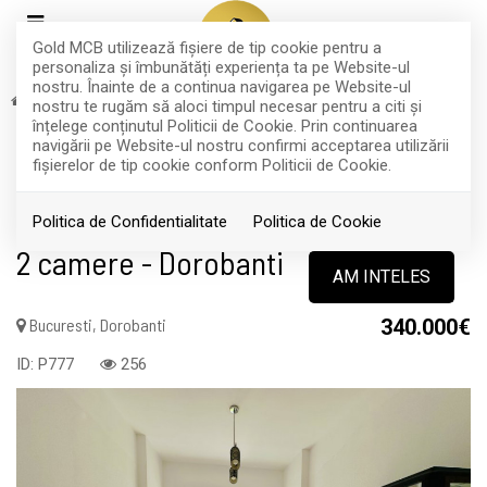
Gold MCB utilizează fişiere de tip cookie pentru a
personaliza și îmbunătăți experiența ta pe Website-ul
nostru. Înainte de a continua navigarea pe Website-ul
Vanzare
Apartamente
Bucuresti
Dorobanti
nostru te rugăm să aloci timpul necesar pentru a citi și
EXCLUSIVITATE
RETRAS
înțelege conținutul Politicii de Cookie. Prin continuarea
navigării pe Website-ul nostru confirmi acceptarea utilizării
Acest anunt nu mai este activ !
fişierelor de tip cookie conform Politicii de Cookie.
Apartament 4 camere + apartament
Politica de Confidentialitate
Politica de Cookie
2 camere - Dorobanti
AM INTELES
Bucuresti, Dorobanti
340.000€
ID: P777
256