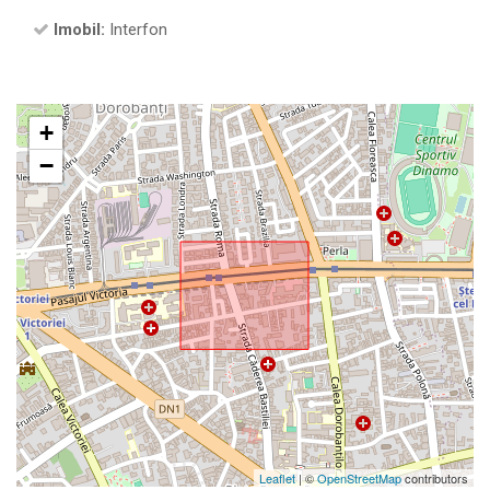
Imobil:
Interfon
+
−
Leaflet
| ©
OpenStreetMap
contributors