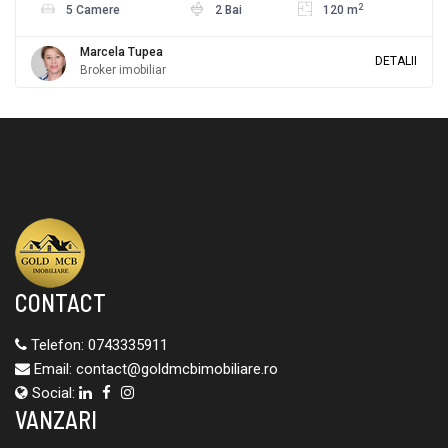
2
5 Camere
2 Bai
120 m
Marcela Tupea
DETALII
Broker imobiliar
CONTACT
Telefon:
0743335911
Email:
contact@goldmcbimobiliare.ro
Social:
VANZARI