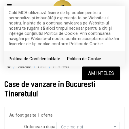
Gold MCB utilizează fişiere de tip cookie pentru a
personaliza și îmbunătăți experiența ta pe Website-ul
nostru. Înainte de a continua navigarea pe Website-ul
nostru te rugăm să aloci timpul necesar pentru a citi și
înțelege conținutul Politicii de Cookie. Prin continuarea
navigării pe Website-ul nostru confirmi acceptarea utilizării
Filtreaza
fişierelor de tip cookie conform Politicii de Cookie.
Politica de Confidentialitate
Politica de Cookie
Vanzare
Case
Bucuresti
AM INTELES
Case de vanzare in Bucuresti
Tineretului
Au fost gasite 1 oferte
Ordoneaza dupa
Cele mai noi