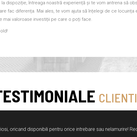
la dispoziție, întreaga noastră experiență și te vom antrena să obs
care fac diferența. Mai ales, te vom ajuta să înțelegi de ce locuința
e mai valoroase investiții pe care o poți face.
old!
TESTIMONIALE
CLIENT
riosi, oricand disponibili pentru orice intrebare sau nelamurire! 