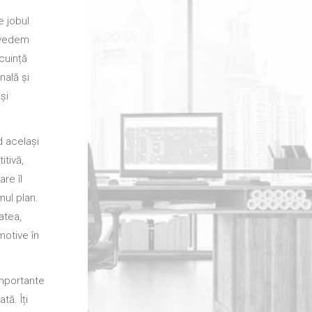
e jobul
e vedem
cuință
nală și
și
d același
itivă,
are îl
mul plan.
atea,
motive în
importante
tă. Îți