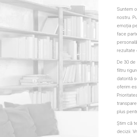
Suntem o 
nostru. Pu
emoția pe
face parte
personală
rezultate 
De 30 de 
filtru rig
datorită s
oferim est
Prioritate
transpare
plus pent
Știm că te
decizii. V