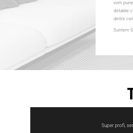
vom pune 
detaliile 
dintre cel
Suntem G
Super profi, se