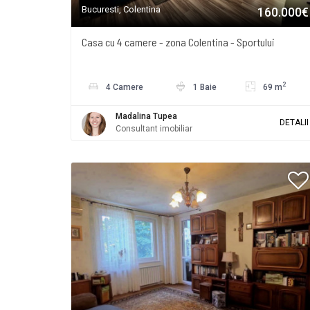
Bucuresti, Colentina
160.000€
Casa cu 4 camere - zona Colentina - Sportului
2
4 Camere
1 Baie
69 m
Madalina Tupea
DETALII
Consultant imobiliar