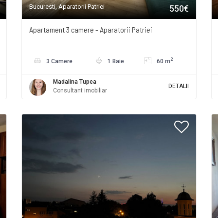
Bucuresti, Aparatorii Patriei
550€
Apartament 3 camere - Aparatorii Patriei
2
3 Camere
1 Baie
60 m
Madalina Tupea
DETALII
Consultant imobiliar