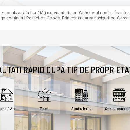
0
contact@goldmcbimobiliare.ro
072072173
personaliza și îmbunătăți experiența ta pe Website-ul nostru. Înainte
ge conținutul Politicii de Cookie. Prin continuarea navigării pe Website
I
INCHIRIERI
PET FRIENDLY
ECHIPA
AUTATI RAPID DUPA TIP DE PROPRIETA
asa / Vila
Teren
Spatiu birou
Spatiu comerci