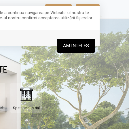
CEREREA TA
OFERTA TA
5
 de a continua navigarea pe Website-ul nostru te
-ul nostru confirmi acceptarea utilizării fişierelor
BLOG
CONTACT
AM INTELES
TE
al
Spatiu industrial