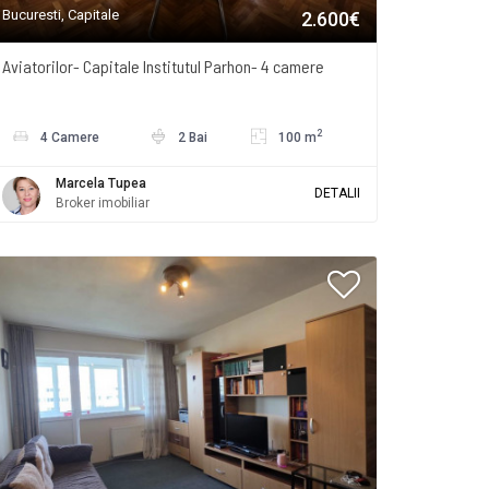
Bucuresti, Capitale
2.600€
Aviatorilor- Capitale Institutul Parhon- 4 camere
2
4 Camere
2 Bai
100 m
Marcela Tupea
DETALII
Broker imobiliar