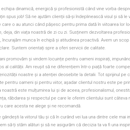
echipa dinamică, energică și profesionistă când vine vorba despr
țin spus job! Să ne ajutăm clienții să-și îndeplinească visul și să l
 care o au atunci când pășesc pentru prima dată în viitoarea lor lo
, deja, din viața noastră de zi cu zi. Susținem dezvoltarea profesio
, încurajăm munca în echipă și atitudinea proactivă. Avem un scop 
clare. Suntem orientați spre a oferi servicii de calitate.
ani promovăm și vindem locuințe pentru oameni inspirați, impunân
uros al calității. Am reușit să ne diferențiem într-o piață foarte compet
eriozității noastre și a atenției deosebite la detalii. Tot sprijinul pe c
e pentru oameni și pentru viitor, așadar clientul nostru este pe pri
a noastră este mulțumirea lui și de aceea, profesionalismul, onestit
nța, răbdarea și respectul pe care le oferim clientului sunt câteva 
ru care acesta ne alege și ne recomandă.
 gândești la viitorul tău și că în curând vei lua una dintre cele mai 
rem să-ți stăm alături și să ne asigurăm că decizia ta va fi una inspira