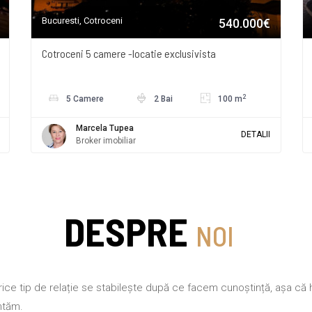
Bucuresti, Cotroceni
540.000€
Cotroceni 5 camere -locatie exclusivista
2
5 Camere
2 Bai
100 m
Marcela Tupea
DETALII
Broker imobiliar
DESPRE
NOI
rice tip de relație se stabilește după ce facem cunoștință, așa că 
ntăm.