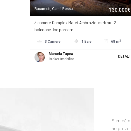
Bucuresti, Camil Ressu
130.000€
3 camere Complex Matei Ambrozie-metrou- 2
balcoane-loc parcare
2
3 Camere
1 Baie
68 m
Marcela Tupea
DETALII
Broker imobiliar
Știm că o
ne preze