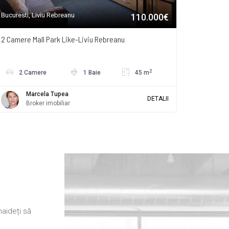
Bucuresti, Liviu Rebreanu
110.000€
2 Camere Mall Park Like-Liviu Rebreanu
2
2 Camere
1 Baie
45 m
Marcela Tupea
DETALII
Broker imobiliar
haideți să