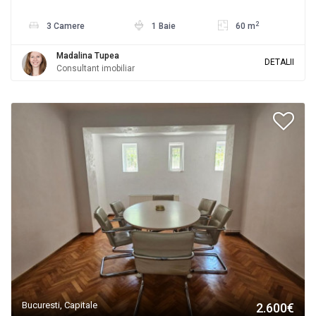
2
3 Camere
1 Baie
60 m
Madalina Tupea
DETALII
Consultant imobiliar
Bucuresti, Capitale
2.600€