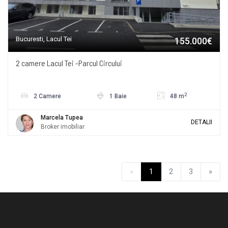
Bucuresti, Lacul Tei
155.000€
2 camere Lacul Tei -Parcul Circului
2
2 Camere
1 Baie
48 m
Marcela Tupea
DETALII
Broker imobiliar
«
1
2
3
»