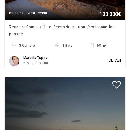
Bucuresti, Camil Ressu
130.000€
3 camere Complex Matei Ambrozie-metrou- 2 balcoane-loc
parcare
2
3 Camere
1 Baie
68 m
Marcela Tupea
DETALII
Broker imobiliar