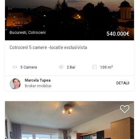
Bucuresti, Cotroceni
540.000€
Cotroceni 5 camere -locatie exclusivista
2
5 Camere
2 Bai
100 m
Marcela Tupea
DETALII
Broker imobiliar