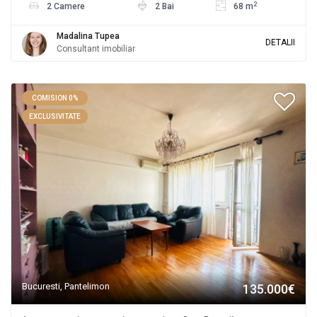
2
2 Camere
2 Bai
68 m
Madalina Tupea
DETALII
Consultant imobiliar
COMISION 0%
EXCLUSIVITATE
Bucuresti, Pantelimon
135.000€